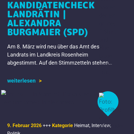
KANDIDATENCHECK
LANDRÄTIN |
ALEXANDRA
BURGMAIER (SPD)
Am 8. März wird neu über das Amt des
Landrats im Landkreis Rosenheim
abgestimmt. Auf den Stimmzetteln stehen
die Namen von sechs Kandidaten und einer
Kandidatin. Wir stellen sie euch […]
weiterlesen
9. Februar 2026
+++
Kategorie
Heimat
,
Interview
,
Politik