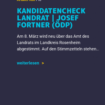
KANDIDATENCHECK
LANDRAT | JOSEF
FORTNER (ÖDP)
Am 8. März wird neu über das Amt des
Landrats im Landkreis Rosenheim
abgestimmt. Auf den Stimmzetteln stehen
die Namen von sechs Kandidaten und einer
Kandidatin. Wir stellen sie euch […]
weiterlesen