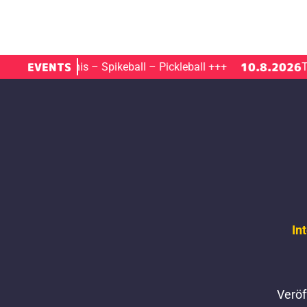
EVENTS
10.8.2026
 Ort | Tennis – Spikeball – Pickleball
+++
Tanz | 
In
Veröf