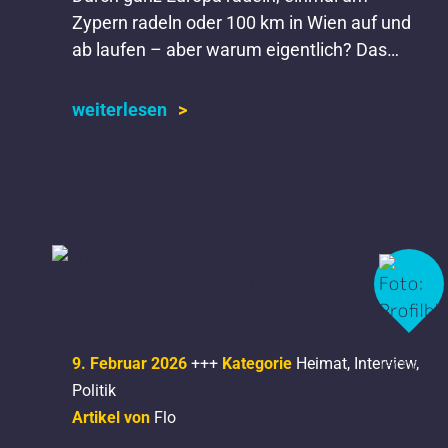
Zypern radeln oder 100 km in Wien auf und
ab laufen – aber warum eigentlich? Das
verrät Leistungssportler Leon Vinkelau im
aROund Interview.
weiterlesen
9. Februar 2026
+++
Kategorie
Heimat
,
Interview
,
Politik
Artikel von
Flo