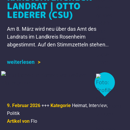
LANDRAT | OTTO
LEDERER (CSU)
Am 8. März wird neu über das Amt des
Landrats im Landkreis Rosenheim
abgestimmt. Auf den Stimmzetteln stehen
die Namen von sechs Kandidaten und einer
Kandidatin. Wir stellen sie euch […]
weiterlesen
9. Februar 2026
+++
Kategorie
Heimat
,
Interview
,
Politik
Artikel von
Flo