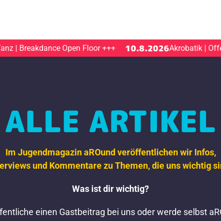
10.8.2026
Breakdance Open Floor
+++
Akrobatik | Offener J
ALLE ARTIKEL
Im Jugendmagazin aROund veröffentlichen wir Infos,
terviews und Kommentare zu Themen,
die uns wichtig si
Was ist dir wichtig?
fentliche einen Gastbeitrag bei uns oder werde selbst a