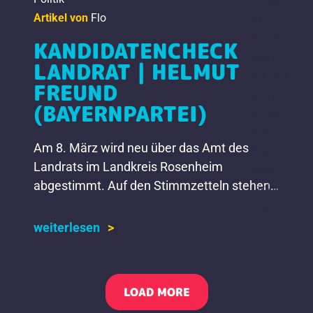
Artikel von
Flo
KANDIDATENCHECK
LANDRAT | HELMUT
FREUND
(BAYERNPARTEI)
Am 8. März wird neu über das Amt des
Landrats im Landkreis Rosenheim
abgestimmt. Auf den Stimmzetteln stehen
die Namen von sechs Kandidaten und einer
Kandidatin. Wir stellen sie euch […]
weiterlesen
LOAD MORE