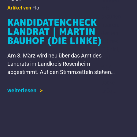
Artikel von
Flo
KANDIDATENCHECK
LANDRAT | MARTIN
BAUHOF (DIE LINKE)
Am 8. März wird neu über das Amt des
Landrats im Landkreis Rosenheim
abgestimmt. Auf den Stimmzetteln stehen
die Namen von sechs Kandidaten und einer
Kandidatin. Wir stellen sie euch […]
weiterlesen