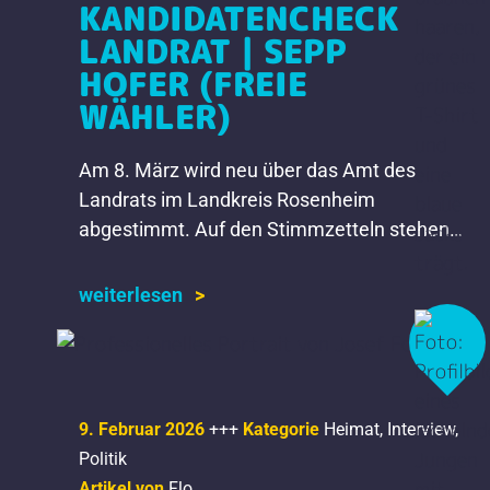
KANDIDATENCHECK
LANDRAT | SEPP
HOFER (FREIE
WÄHLER)
Am 8. März wird neu über das Amt des
Landrats im Landkreis Rosenheim
abgestimmt. Auf den Stimmzetteln stehen
die Namen von sechs Kandidaten und einer
Kandidatin. Wir stellen sie euch […]
weiterlesen
9. Februar 2026
+++
Kategorie
Heimat
,
Interview
,
Politik
Artikel von
Flo