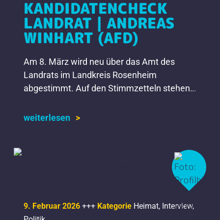
KANDIDATENCHECK
LANDRAT | ANDREAS
WINHART (AFD)
Am 8. März wird neu über das Amt des
Landrats im Landkreis Rosenheim
abgestimmt. Auf den Stimmzetteln stehen
die Namen von sechs Kandidaten und einer
Kandidatin. Wir stellen sie euch […]
weiterlesen
9. Februar 2026
+++
Kategorie
Heimat
,
Interview
,
Politik