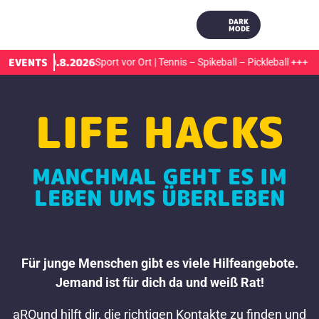
DARK
MODE
EVENTS
10.8.2026
r
+++
Sport vor Ort | Tennis – Spikeball – Pickleball
+++
LIFE HACKS
MANCHMAL GEHT ES IM
LEBEN UMS ÜBERLEBEN
Für junge Menschen gibt es viele Hilfeangebote.
Jemand ist für dich da und weiß Rat!
aROund hilft dir, die richtigen Kontakte zu finden und