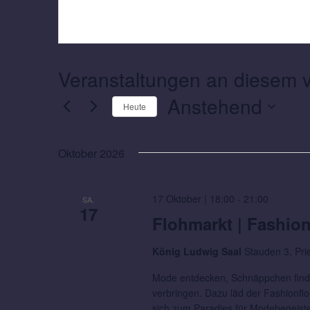
Veranstaltungen an diesem v
Anstehend
Heute
Datum
wählen.
Oktober 2026
17 Oktober | 18:00
-
21:00
SA.
17
Flohmarkt | Fashio
König Ludwig Saal
Stauden 3, Pr
Mode entdecken, Schnäppchen find
verbringen. Dazu läd der Fashionflo
sich zum Paradies für Modebegeist