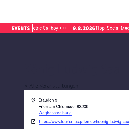
EVENTS
9.8.2026
anzneid – Electric Callboy
+++
Tipp: Social Media T
König Ludwig Saal
« Alle Veranstaltungen
Adresse
Stauden 3
Prien am Chiemsee
,
83209
Wegbeschreibung
Webseite
https://www.tourismus.prien.de/koenig-ludwig-saa