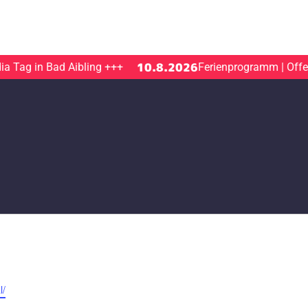
10.8.2026
ag in Bad Aibling
+++
Ferienprogramm | Offener 
l/