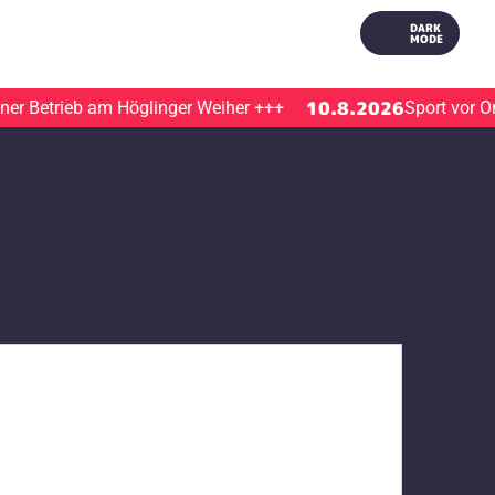
DARK
MODE
10.8.2026
Betrieb am Höglinger Weiher
+++
Sport vor Ort | 