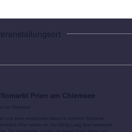
eranstaltungsort
nflomarkt Prien am Chiemsee
ien am Chiemsee
en und einen entspannten Abend in schönem Ambiente
hmarkt in Prien wieder ein. Der König Luwig Saal verwandelt
erte. Der Veranstalter möchte mit diesem Event Mode und