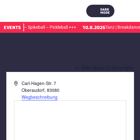
DARK
MODE
EVENTS
10.8.2026
Ort | Tennis – Spikeball – Pickleball
+++
Tanz | Breakdance
Hocheck
« Alle Veranstaltungen
Adresse
Carl-Hagen-Str. 7
Oberaudorf
,
83080
Wegbeschreibung