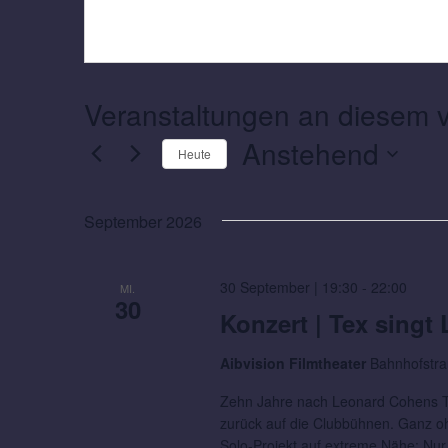
Veranstaltungen an diesem v
Anstehend
Heute
Datum
wählen.
September 2026
30 September | 19:30
-
22:00
MI.
30
Konzert | Tex sing
Aibvision Filmtheater
Bahnhofstra
Zehn Jahre nach Leonard Cohens T
zurück auf die Clubbühnen. Ganz o
Solo-Projekt auf extreme Nähe: Nur