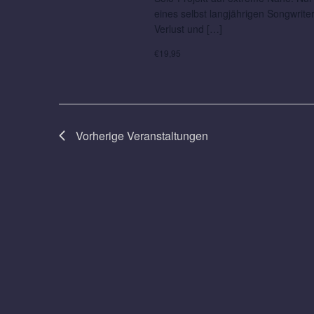
eines selbst langjährigen Songwrit
Verlust und […]
€19,95
Vorherige
Veranstaltungen