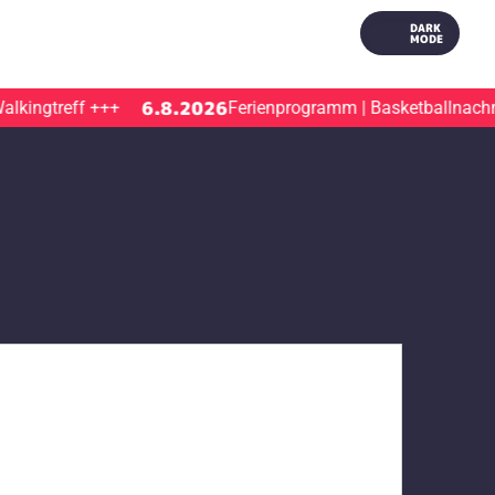
DARK
MODE
6.8.2026
ingtreff
+++
Ferienprogramm | Basketballnachmit