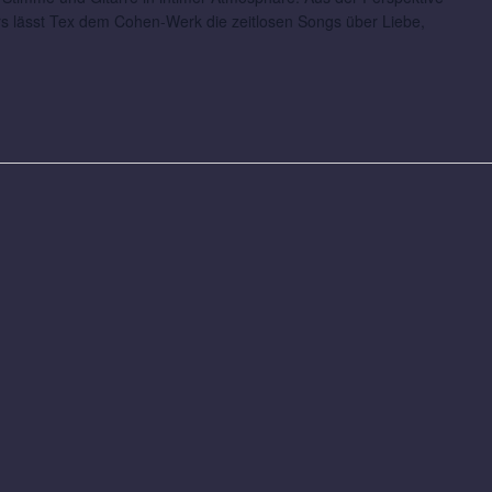
ers lässt Tex dem Cohen-Werk die zeitlosen Songs über Liebe,