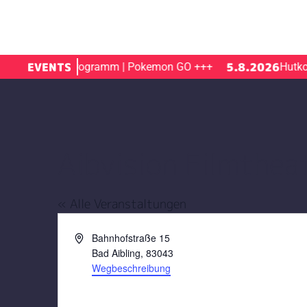
2026
EVENTS
5.8.2026
Ferienprogramm | Pokemon GO
+++
Hutkonzer
Aibvision Filmthea
« Alle Veranstaltungen
Adresse
Bahnhofstraße 15
Bad Aibling
,
83043
Wegbeschreibung