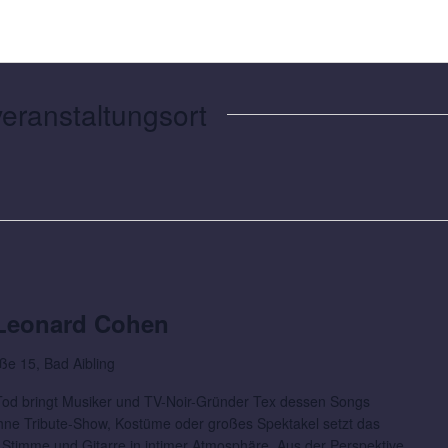
eranstaltungsort
t Leonard Cohen
ße 15, Bad Aibling
od bringt Musiker und TV-Noir-Gründer Tex dessen Songs
hne Tribute-Show, Kostüme oder großes Spektakel setzt das
 Stimme und Gitarre in intimer Atmosphäre. Aus der Perspektive