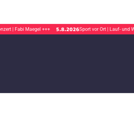
5.8.2026
t | Fabi Maegel
+++
Sport vor Ort | Lauf- und Walk
ter