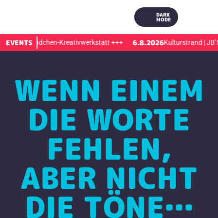
DARK
MODE
EVENTS
6.8.2026
ramm | Mädchen-Kreativwerkstatt
+++
Kulturstrand | JB’S 
WENN EINEM
DIE WORTE
FEHLEN,
ABER NICHT
DIE TÖNE…