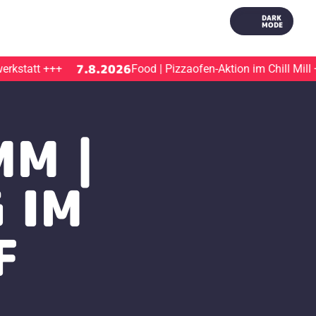
DARK
MODE
7.8.2026
kstatt
+++
Food | Pizzaofen-Aktion im Chill Mill
++
MM |
 IM
F