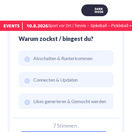
DARK
MODE
Live
EVENTS
10.8.2026
Weiher
+++
Sport vor Ort | Tennis – Spikeball – Pickleball
++
Warum zockst / bingest du?
Abschalten & Runterkommen
Connecten & Updaten
Likes generieren & Gemocht werden
7 Stimmen
.