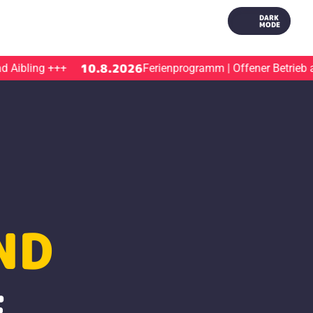
DARK
MODE
10.8.2026
bling
+++
Ferienprogramm | Offener Betrieb am H
ND
E