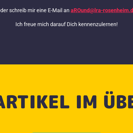
der schreib mir eine E-Mail an
aROund@lra-rosenheim.
Ich freue mich darauf Dich kennenzulernen!
ARTIKEL IM ÜB