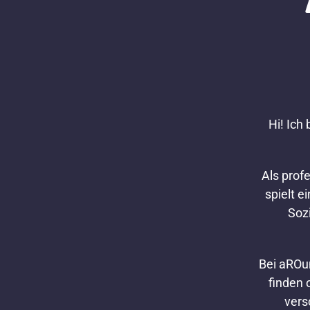
Hi! Ic
Als prof
spielt e
Soz
Bei aROun
finden 
vers