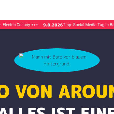
9.8.2026
tric Callboy
+++
Tipp: Social Media Tag in Bad Ai
O VON AROU
ALLES IST EIN