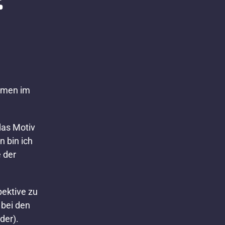
mmen im
das Motiv
n bin ich
 der
pektive zu
 bei den
der).