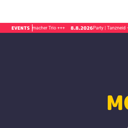
EVENTS
8.8.2026
rand | jannemacher Trio
+++
Party | Tanzneid – Elec
M