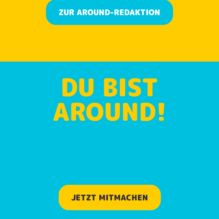
ZUR AROUND-REDAKTION
DU BIST
AROUND!
MACH MIT UND WERDE AROUN
REDAKTEUR:IN
JETZT MITMACHEN