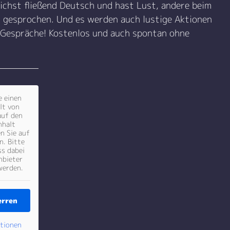
ichst fließend Deutsch und hast Lust, andere beim
 gesprochen. Und es werden auch lustige Aktionen
 Gespräche! Kostenlos und auch spontan ohne
e einen
lt von
auf den
nhalt
en Sie auf
n. Bitte
ss dabei
nbieter
werden.
erren
ationen