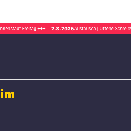
7.8.2026
enstadt Freitag
+++
Austausch | Offene Schreibwe
eim