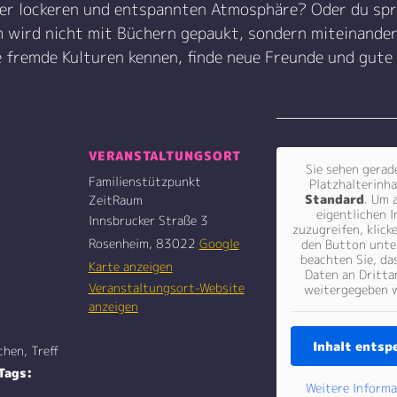
ner lockeren und entspannten Atmosphäre? Oder du spr
wird nicht mit Büchern gepaukt, sondern miteinander
fremde Kulturen kennen, finde neue Freunde und gute
VERANSTALTUNGSORT
Sie sehen gerad
Familienstützpunkt
Platzhalterinha
Standard
. Um 
ZeitRaum
eigentlichen I
Innsbrucker Straße 3
zuzugreifen, klick
Rosenheim
,
83022
Google
den Button unte
beachten Sie, da
Karte anzeigen
Daten an Dritta
Veranstaltungsort-Website
weitergegeben 
anzeigen
Inhalt entsp
chen, Treff
Tags:
Weitere Inform