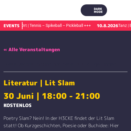
DARK
MODE
EVENTS
10.8.2026
Sport vor Ort | Tennis – Spikeball – Pickleball
+++
Tanz | B
« Alle Veranstaltungen
Diese Veranstaltung hat bereits stattgefunden.
Literatur | Lit Slam
30 Juni | 18:00
-
21:00
KOSTENLOS
Poetry Slam? Nein! In der H3CKE findet der
Lit
Slam
statt! Ob Kurzgeschichten, Poesie oder Buchidee: Hier