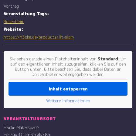
Vortrag
Veranstaltung-Tags:
Rosenheim
Website:
https://h3cke.de/products/lit-slam
Sie sehen gerade einen Platzhalterinhalt von
Standard
. Um
auf den eigentlichen Inhalt zuzugreifen, klicken Sie auf den
Button unten. Bitte beachten Sie, dass dabei Daten an
Drittanbieter weitergegeben werden.
Inhalt entsperren
Weitere Informationen
VERANSTALTUNGSORT
H3cke Makerspace
Herzog-Otto-Straße 8a