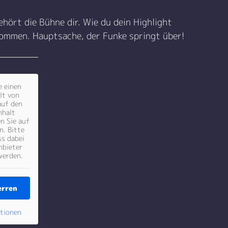
hört die Bühne dir. Wie du dein Highlight
kommen. Hauptsache, der Funke springt über!
e einen
lt von
auf den
nhalt
en Sie auf
n. Bitte
ss dabei
nbieter
werden.
erren
ationen