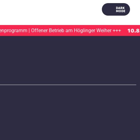
DARK
MODE
10.8.20
rogramm | Offener Betrieb am Höglinger Weiher
+++