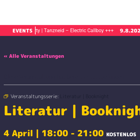
.8.2026
EVENTS
9.8.2026
Party | Tanzneid – Electric Callboy
+++
Ti
« Alle Veranstaltungen
Diese Veranstaltung hat bereits stattgefunden.
Veranstaltungsserie:
Literatur | Booknight
Literatur | Booknig
4 April | 18:00
-
21:00
KOSTENLOS