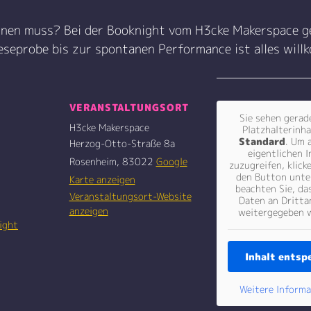
ennen muss? Bei der Booknight vom H3cke Makerspace ge
Leseprobe bis zur spontanen Performance ist alles will
VERANSTALTUNGSORT
Sie sehen gerad
H3cke Makerspace
Platzhalterinha
Standard
. Um 
Herzog-Otto-Straße 8a
eigentlichen I
Rosenheim
,
83022
Google
zuzugreifen, klick
den Button unte
Karte anzeigen
beachten Sie, da
Veranstaltungsort-Website
Daten an Dritta
anzeigen
weitergegeben 
ight
Inhalt entsp
Weitere Inform