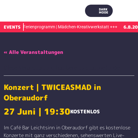
DARK
MODE
6.8.2026
EVENTS
6.8.202
Ferienprogramm | Mädchen-Kreativwerkstatt
+++
« Alle Veranstaltungen
Diese Veranstaltung hat bereits stattgefunden.
Konzert | TWICEASMAD in
Oberaudorf
27 Juni | 19:30
KOSTENLOS
Im Café Bar Leichtsinn in Oberaudorf gibt es kostenlose
Konzerte mit ganz verschiedenen, sehenswerten Live-