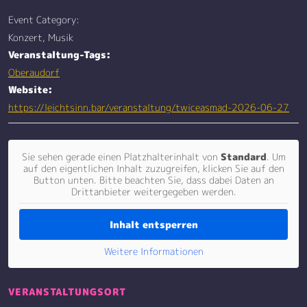
Event Category:
Konzert, Musik
Veranstaltung-Tags:
Oberaudorf
Website:
https://leichtsinn.bar/veranstaltung/twiceasmad-2026-06-27
Sie sehen gerade einen Platzhalterinhalt von
Standard
. Um
auf den eigentlichen Inhalt zuzugreifen, klicken Sie auf den
Button unten. Bitte beachten Sie, dass dabei Daten an
Drittanbieter weitergegeben werden.
Inhalt entsperren
Weitere Informationen
VERANSTALTUNGSORT