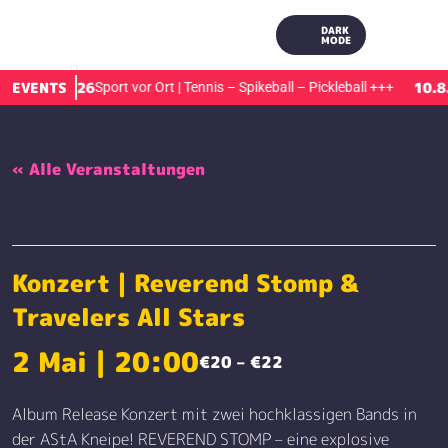
DARK
MODE
10.8.2026
EVENTS
10.8.
Sport vor Ort | Tennis – Spikeball – Pickleball
+++
« Alle Veranstaltungen
Diese Veranstaltung hat bereits stattgefunden.
Konzert | Reverend Stomp &
Travelers All Stars
2 Mai | 20:00
€20 – €22
Album Release Konzert mit zwei hochklassigen Bands in
der AStA Kneipe! REVEREND STOMP – eine explosive