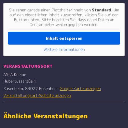
Sie sehen gerade einen Platzhalterinhalt von
Standard
. Um
auf den eigentlichen Inhalt zuzugreifen, klicken Sie auf den
Button unten. Bitte beachten Sie, dass dabei Daten an
Drittanbieter weitergegeben werden.
Inhalt entsperren
Weitere Informationen
VERANSTALTUNGSORT
AStA Kneipe
Hubertusstraße 1
Rosenheim
,
83022 Rosenheim
Google Karte anzeigen
Veranstaltungsort-Website anzeigen
Ähnliche Veranstaltungen