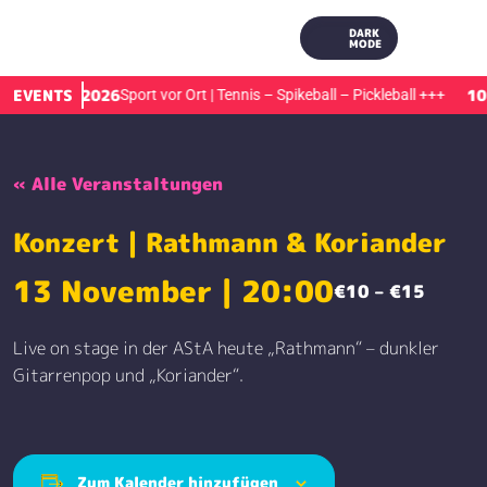
DARK
MODE
EVENTS
10.8.2026
10.
+
Sport vor Ort | Tennis – Spikeball – Pickleball
+++
« Alle Veranstaltungen
Konzert | Rathmann & Koriander
13 November | 20:00
€10 – €15
Live on stage in der AStA heute „Rathmann“ – dunkler
Gitarrenpop und „Koriander“.
Zum Kalender hinzufügen