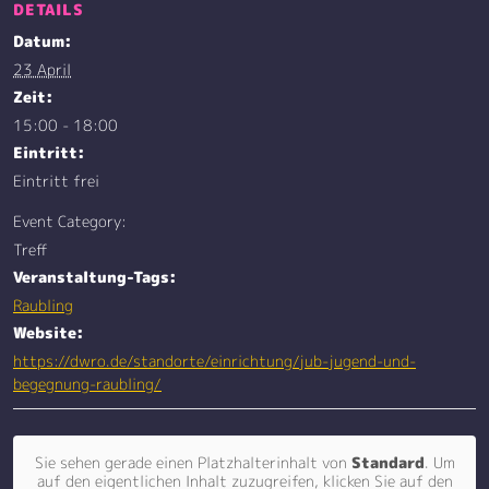
DETAILS
Datum:
23 April
Zeit:
15:00 - 18:00
Eintritt:
Eintritt frei
Event Category:
Treff
Veranstaltung-Tags:
Raubling
Website:
https://dwro.de/standorte/einrichtung/jub-jugend-und-
begegnung-raubling/
Sie sehen gerade einen Platzhalterinhalt von
Standard
. Um
auf den eigentlichen Inhalt zuzugreifen, klicken Sie auf den