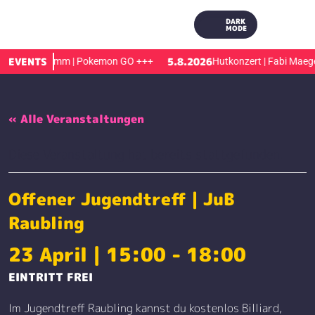
DARK
MODE
EVENTS
5.8.2026
rienprogramm | Pokemon GO
+++
Hutkonzert | Fabi Maegel
« Alle Veranstaltungen
Diese Veranstaltung hat bereits stattgefunden.
Offener Jugendtreff | JuB
Raubling
23 April | 15:00
-
18:00
EINTRITT FREI
Im Jugendtreff Raubling kannst du kostenlos Billiard,