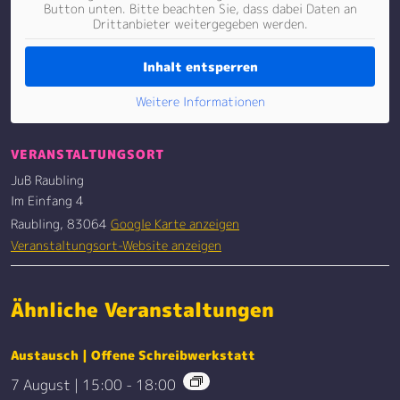
Button unten. Bitte beachten Sie, dass dabei Daten an
Drittanbieter weitergegeben werden.
Inhalt entsperren
Weitere Informationen
VERANSTALTUNGSORT
JuB Raubling
Im Einfang 4
Raubling
,
83064
Google Karte anzeigen
Veranstaltungsort-Website anzeigen
Ähnliche Veranstaltungen
Austausch | Offene Schreibwerkstatt
7 August | 15:00
-
18:00