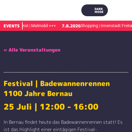
DARK
MODE
8.2026
EVENTS
7.8.2026
Kunst | Malmobil
+++
Shopping | Innenstadt Freitag
« Alle Veranstaltungen
Diese Veranstaltung hat bereits stattgefunden.
Festival | Badewannenrennen
1100 Jahre Bernau
25 Juli | 12:00
-
16:00
In Bernau findet heute das Badewannenrennen statt! Es
ist das Highlight einer eintägigen Festival-