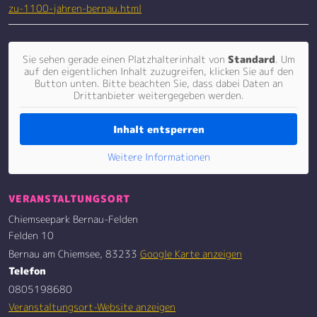
zu-1100-jahren-bernau.html
Sie sehen gerade einen Platzhalterinhalt von
Standard
. Um
auf den eigentlichen Inhalt zuzugreifen, klicken Sie auf den
Button unten. Bitte beachten Sie, dass dabei Daten an
Drittanbieter weitergegeben werden.
Inhalt entsperren
Weitere Informationen
VERANSTALTUNGSORT
Chiemseepark Bernau-Felden
Felden 10
Bernau am Chiemsee
,
83233
Google Karte anzeigen
Telefon
0805198680
Veranstaltungsort-Website anzeigen