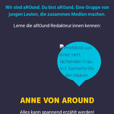
Wir sind aROund. Du bist aROund. Eine Gruppe von
jungen Leuten, die zusammen Medien machen.
Lerne die aROund-Redakteur:innen kennen:
ANNE VON AROUND
MELINA
LEONIE
Alles kann spannend erzählt werden!
Hör auf dein Bauchgefühl!
Nobody is Perfect!