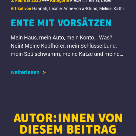
5. Februar 2025
+++
Kategorie
Freizeit
,
Heimat
,
Leben
Artikel von
Hannah
,
Leonie
,
Anne von aROund
,
Melina
,
Kathi
ENTE MIT VORSÄTZEN
Mein Haus, mein Auto, mein Konto… Was?
Nein! Meine Kopfhörer, mein Schlüsselbund,
mein Spülschwamm, meine Katze und meine
Ente! Die haben sich für 2025 einiges
vorgenommen. Was sie damit wohl […]
weiterlesen
AUTOR:INNEN VON
DIESEM BEITRAG