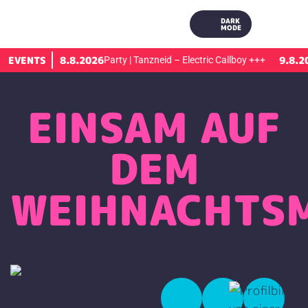
DARK
MODE
EVENTS
8.8.2026
9.8.2026
io
+++
Party | Tanzneid – Electric Callboy
+++
Ti
EINSAM AUF
DEM
WEIHNACHTS