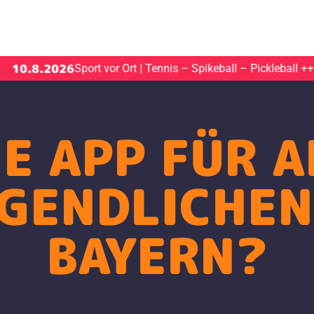
.2026
10.
Sport vor Ort | Tennis – Spikeball – Pickleball
+++
NE APP FÜR A
GENDLICHEN
BAYERN?