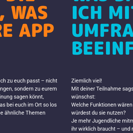
, WAS
ICH MI
RE APP
UMFRA
BEEIN
ich zu euch passt – nicht
Ziemlich viel!
ungen, sondern zu eurem
Mit deiner Teilnahme sags
einung sagen könnt,
wünschst:
s bei euch im Ort so los
Welche Funktionen wären 
 die ähnliche Themen
würdest du sie nutzen?
Je mehr Jugendliche mitm
ihr wirklich braucht – und