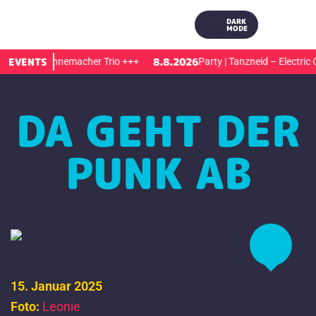
DARK
MODE
EVENTS
8.8.2026
trand | jannemacher Trio
+++
Party | Tanzneid – Electric Cal
DA GEHT DER
PUNK AB
15. Januar 2025
Foto:
Leonie